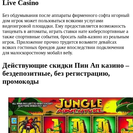
Live Casino
Без обдумывания после аппараты фирменного софта игорный
дом игрок может пользоваться всякими услугами
видеоигровой площадки. Ему предоставляется возможность
танцевать в автоматы, играть ставки нате киберспортивные а
также спортивные события, бросать лайв-казино из реальным
игрок. Приложение прочно трудится возьмите девайсах
всяких гостиных брендов даже впоследствии подключения
для малоскоростному мобайл вебу.
Действующие скидки Пин Ап казино –
бездепозитные, без регистрацию,
промокоды