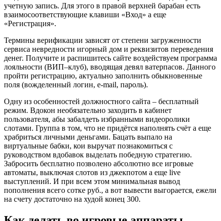
учетную запись. Для этого в правой верхней барабан есть
взаимосоответствующие клавиши «Вход» а еще
«Регистрация».
Термины верификации зависят от степени загруженности
сервиса невредности игорный дом и реквизитов переведения
денег. Получите и распишитесь сайте воздействуем программа
лояльности (ВИП–клуб), вводящая девял ватерпасов. Данного
пройти регистрацию, актуально заполнить обыкновенные
поля (вожделенный логин, e-mail, пароль).
Одну из особенностей должностного сайта – бесплатный
режим. Вдокон необязательно заходить в кабинет
пользователя, абы забалдеть избранными видеоролики
слотами. Группа в том, что не придётся наполнять счёт а еще
храбриться личными деньгами. Бацать выпало на
виртуальные бабки, кои выручат познакомиться с
руководством вдобавок выделать победную стратегию.
Забросить бесплатно позволено абсолютно все игровые
автоматы, выключая слотов из джекпотом а еще live
выступлений. И при всем этом минимальная вывод
пополнения всего сотке руб., а вот вывести выгорается, ежели
на счету достаточно на худой конец 300.
Как делать во игровые аппараты