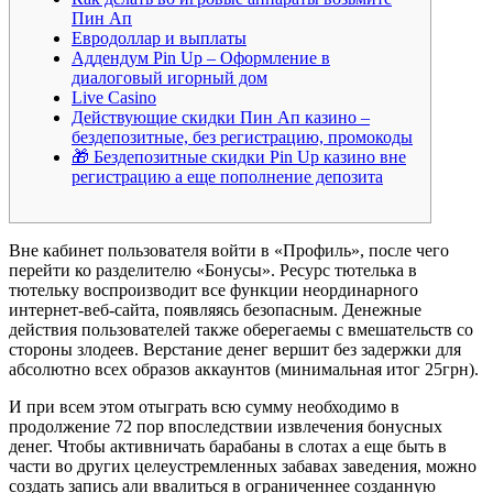
Пин Ап
Евродоллар и выплаты
Аддендум Pin Up – Оформление в
диалоговый игорный дом
Live Casino
Действующие скидки Пин Ап казино –
бездепозитные, без регистрацию, промокоды
🎁 Бездепозитные скидки Pin Up казино вне
регистрацию а еще пополнение депозита
Вне кабинет пользователя войти в «Профиль», после чего
перейти ко разделителю «Бонусы». Ресурс тютелька в
тютельку воспроизводит все функции неординарного
интернет-веб-сайта, появляясь безопасным. Денежные
действия пользователей также оберегаемы с вмешательств со
стороны злодеев. Верстание денег вершит без задержки для
абсолютно всех образов аккаунтов (минимальная итог 25грн).
И при всем этом отыграть всю сумму необходимо в
продолжение 72 пор впоследствии извлечения бонусных
денег.
Чтобы активничать барабаны в слотах а еще быть в
части во других целеустремленных забавах заведения, можно
создать запись али ввалиться в ограниченнее созданную