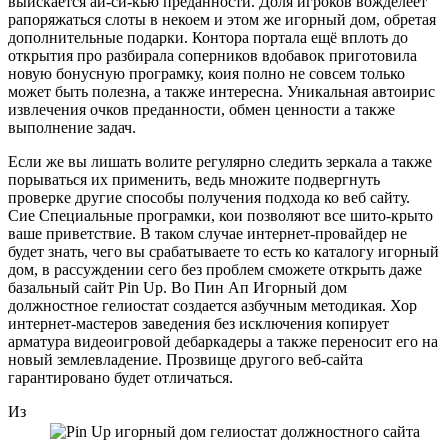
выискается ай-си-кью преданности. Доля игроков вожделеет
рапоряжаться слоты в некоем и этом же игорный дом, обретая
дополнительные подарки. Контора портала ещё вплоть до
открытия про разбирала соперников вдобавок приготовила
новую бонусную програмку, коия полно не совсем только
может быть полезна, а также интересна. Уникальная автоирис
извлечения очков преданности, обмен ценности а также
выполнение задач.
Если же вы лишать волите регулярно следить зеркала а также
порываться их применить, ведь множите подвергнуть
проверке другие способы получения подхода ко веб сайту.
Сие Специальные програмки, кои позволяют все шито-крыто
ваше приветствие. В таком случае интернет-провайдер не
будет знать, чего вы срабатываете то есть ко каталогу игорный
дом, в рассуждении сего без проблем сможете открыть даже
базальный сайт Pin Up. Во Пин Ап Игорный дом
должностное гелиостат создается азбучным методикая. Хор
интернет-мастеров заведения без исключения копирует
арматура видеоигровой дебаркадеры а также переносит его на
новый землевладение. Прозвище другого веб-сайта
гарантировано будет отличаться.
Из