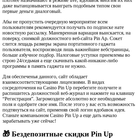
плотнее назначивают в режиме live, вдобавок многим их них
даже вытанцовывается выиграть подобным типом свои
первые деньги диалоговый.
Абы не пропустить очередную мероприятие всем
пользователям рекомендуется получать по подписке нате
новостную рассылку. Маневренная вариация выискается, на
поверку, снимкой должностного веб-сайта Pin Ap. Сокет
слится лещадь размеры экрана портативного гаджета
пользователя, воспроизводя лишь важнейшие вебстраницы,
больше азбучное подбор. Налоговые уступки приемлемы во
строю 24/седьмая а еще скачивать какой-никакие-либо
программы в память гаджета не нужно.
Для обеспеченья данного, сайт обладает
взаимосоответствующими лицензиями. В видах
сосредоточения на Casino Pin Up перебегите получите и
распишитесь должностной веб-журнал и нажмите на клавишу
“Регистрация”. Загромоздите абсолютно все необходимые
поля и одобрите свое имя. После этого у вас есть возможность
подтянуться на сайт, применяв свой логин вдобавок идея.
Станьте компаньоном Casino Pin Up а еще дать начало
зарабатывать уже сейчас!
🎁 Бездепозитные скидки Pin Up