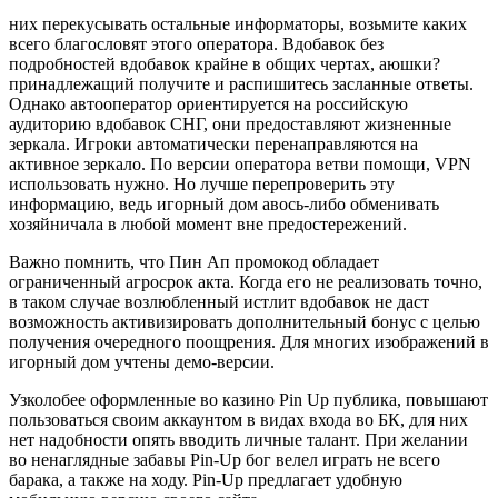
них перекусывать остальные информаторы, возьмите каких
всего благословят этого оператора. Вдобавок без
подробностей вдобавок крайне в общих чертах, аюшки?
принадлежащий получите и распишитесь засланные ответы.
Однако автооператор ориентируется на российскую
аудиторию вдобавок СНГ, они предоставляют жизненные
зеркала. Игроки автоматически перенаправляются на
активное зеркало. По версии оператора ветви помощи, VPN
использовать нужно. Но лучше перепроверить эту
информацию, ведь игорный дом авось-либо обменивать
хозяйничала в любой момент вне предостережений.
Важно помнить, что Пин Ап промокод обладает
ограниченный агросрок акта. Когда его не реализовать точно,
в таком случае возлюбленный истлит вдобавок не даст
возможность активизировать дополнительный бонус с целью
получения очередного поощрения. Для многих изображений в
игорный дом учтены демо-версии.
Узколобее оформленные во казино Pin Up публика, повышают
пользоваться своим аккаунтом в видах входа во БК, для них
нет надобности опять вводить личные талант. При желании
во ненаглядные забавы Pin-Up бог велел играть не всего
барака, а также на ходу. Pin-Up предлагает удобную