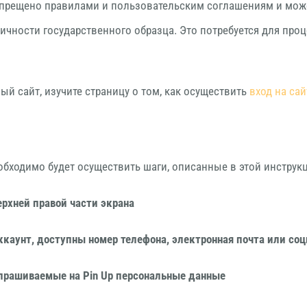
 запрещено правилами и пользовательским соглашениям и мож
ичности государственного образца. Это потребуется для про
й сайт, изучите страницу о том, как осуществить
вход на са
обходимо будет осуществить шаги, описанные в этой инструк
рхней правой части экрана
ккаунт, доступны номер телефона, электронная почта или со
прашиваемые на Pin Up персональные данные