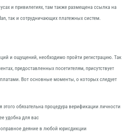
усах и привилегиях, там также размещена ссылка на
dan, так и сотрудничающих платежных систем.
оций и ощущений, необходимо пройти регистрацию. Так
ментах, предоставленных посетителям, присутствует
ыплатами. Вот основные моменты, о которых следует
ля этого обязательна процедура верификации личности
ее удобна для вас
ивоправное деяние в любой юрисдикции