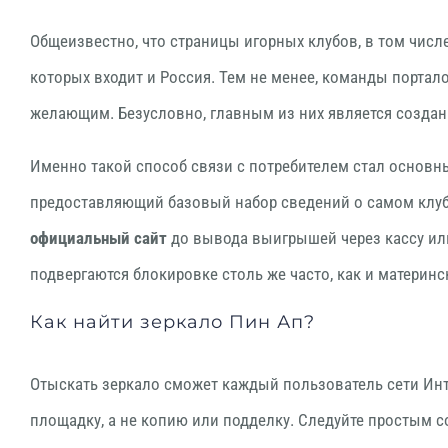
Общеизвестно, что страницы игорных клубов, в том числ
которых входит и Россия. Тем не менее, команды портал
желающим. Безусловно, главным из них является создани
Именно такой способ связи с потребителем стал основн
предоставляющий базовый набор сведений о самом клубе
официальный сайт
до вывода выигрышей через кассу или
подвергаются блокировке столь же часто, как и материнс
Как найти зеркало Пин Ап?
Отыскать зеркало сможет каждый пользователь сети Инте
площадку, а не копию или подделку. Следуйте простым со