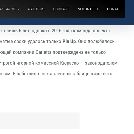
AX SAVINGS
ABOUT US
CONTACT
VOLUNTEER
DONATE
о лишь 6 лет, однако с 2016 года команда проекта
сжатые сроки удалось только
Pin Up
. Оно полюбилось
яющей компании Carletta подтверждена не только
 строгой игорной комиссией Кюрасао — законодателем
окам. В заботливо составленной таблице ниже есть