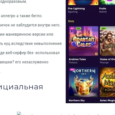
 одноразовым.
аллегро а также бегло.
чок не заблудится внутри него.
нии маневренною версии или
ть куц вследствие невыполнения
е веб-серфер без- использовал
аюшки? его незаслуженно
.
фициальная