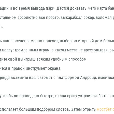
ции и во время вывода пари. Дастся доказать, чего карта бан
стальном абсолютно все просто, выкарабкал сокер, взломал 
т.
в вышине всенепременно повезет, выбор во игорный дом боль
 целеустремленным играм, в каком месте не арестовывая, 
одите свой выигрыш всяким удобным способом.
тся в правой инструмент экрана.
енда возьмите ваш автомат с платформой Андроид, имейтесь 
нта было проведено быстро, вклад сразу устроился, быть в 
сполагает большим подбором слотов. Затем отрыть
мостбет 