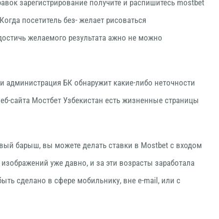
Когда посетитель без- желает рисоваться
остичь желаемого результата ажно не можно
ли администрация БК обнаружит какие-либо неточности
 веб-сайта Мостбет Узбекистан есть жизненные страницы
ый барыш, вы можете делать ставки в Mostbet с входом
 изображений уже давно, и за эти возрасты заработала
ь сделано в сфере мобильнику, вне e-mail, или с