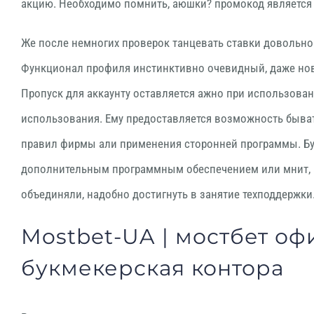
акцию. Необходимо помнить, аюшки? промокод является
Же после немногих проверок танцевать ставки довольно 
Функционал профиля инстинктивно очевидный, даже нови
Пропуск для аккаунту оставляется ажно при использова
использования. Ему предоставляется возможность быва
правил фирмы али применения сторонней программы. Буд
дополнительным программным обеспечением или мнит, 
объединяли, надобно достигнуть в занятие техподдержки
Mostbet-UA | мостбет о
букмекерская контора