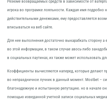
Резюме возвращаемых средств в зависимости от ватерп
игрока во програмке лояльности. Каждая имя подробно н
действительными денежками, ему предоставляется возм
вписываться на веб сайте.
Для нее выполнения достаточно выкарабкать сторону а 
во этой информации, в таком случае авось-либо занадоб
в социальных паутинах, их также может использовать дл
Коэффициенты вычисляются наперед, которые делают пр
во непраздничное лучник в данный момент. Mostbet – си
благонадежную и испытанную репутацию. но в начале они
помощью изведанной учетной записи социальных медиа