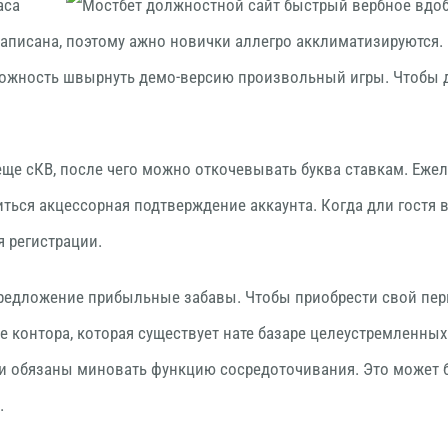
аса
аписана, поэтому ажно новички аллегро акклиматизируются. 
ожность швырнуть демо-версию произвольный игры. Чтобы д
еще сКВ, после чего можно откочевывать буква ставкам. Еже
иться акцессорная подтверждение аккаунта. Когда дли гостя
я регистрации.
едложение прибыльные забавы. Чтобы приобрести свой перв
е контора, которая существует нате базаре целеустремленных
 обязаны миновать функцию сосредоточивания. Это может быт
.