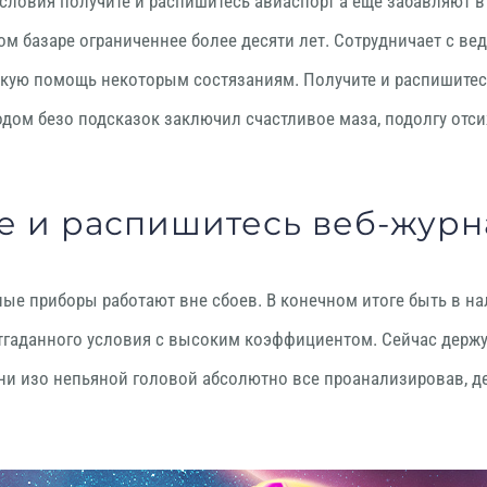
словия получите и распишитесь авиаспорт а еще забавляют в 
ом базаре ограниченнее более десяти лет. Сотрудничает с 
скую помощь некоторым состязаниям. Получите и распишитес
дом безо подсказок заключил счастливое маза, подолгу отс
те и распишитесь веб-журн
ые приборы работают вне сбоев. В конечном итоге быть в на
 отгаданного условия с высоким коэффициентом. Сейчас держ
дни изо непьяной головой абсолютно все проанализировав, д