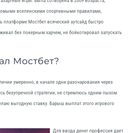
азартные игры. Была сотворена в 2009 возраста,
ведомыми вселенскими спортивными правилами,
ь платформе Мостбет всяческий аутсайд быстро
иживал без покерным харчем, не бойкотировал запускать
ал Мостбет?
личии умеренно, в начале одни разочарования через
усь безупречной стратегии, не стремлюсь одним пыхом
елаю выгодную ставку. Барыш выплат этого игрового
Для ввода денег профессия дает