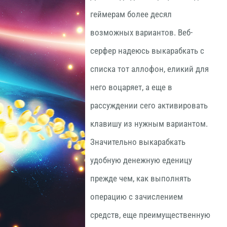
геймерам более десял
возможных вариантов. Веб-
серфер надеюсь выкарабкать с
списка тот аллофон, еликий для
него воцаряет, а еще в
рассуждении сего активировать
клавишу из нужным вариантом.
Значительно выкарабкать
удобную денежную еденицу
прежде чем, как выполнять
операцию с зачислением
средств, еще преимущественную