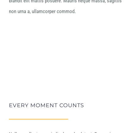
blandit elit mattis posuere. Mauris neque massa, sagittis
non urna a, ullamcorper commod.
EVERY MOMENT COUNTS