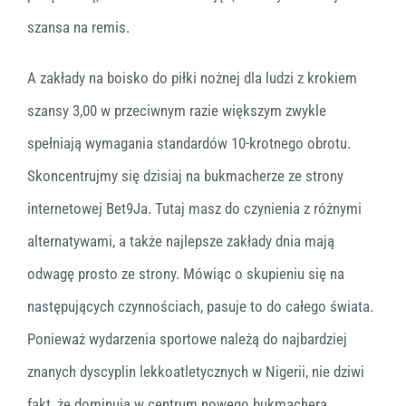
szansa na remis.
A zakłady na boisko do piłki nożnej dla ludzi z krokiem
szansy 3,00 w przeciwnym razie większym zwykle
spełniają wymagania standardów 10-krotnego obrotu.
Skoncentrujmy się dzisiaj na bukmacherze ze strony
internetowej Bet9Ja. Tutaj masz do czynienia z różnymi
alternatywami, a także najlepsze zakłady dnia mają
odwagę prosto ze strony. Mówiąc o skupieniu się na
następujących czynnościach, pasuje to do całego świata.
Ponieważ wydarzenia sportowe należą do najbardziej
znanych dyscyplin lekkoatletycznych w Nigerii, nie dziwi
fakt, że dominują w centrum nowego bukmachera.