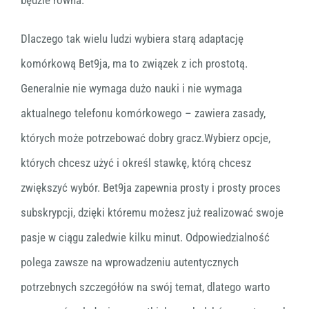
Dlaczego tak wielu ludzi wybiera starą adaptację
komórkową Bet9ja, ma to związek z ich prostotą.
Generalnie nie wymaga dużo nauki i nie wymaga
aktualnego telefonu komórkowego – zawiera zasady,
których może potrzebować dobry gracz.Wybierz opcje,
których chcesz użyć i określ stawkę, którą chcesz
zwiększyć wybór. Bet9ja zapewnia prosty i prosty proces
subskrypcji, dzięki któremu możesz już realizować swoje
pasje w ciągu zaledwie kilku minut. Odpowiedzialność
polega zawsze na wprowadzeniu autentycznych
potrzebnych szczegółów na swój temat, dlatego warto