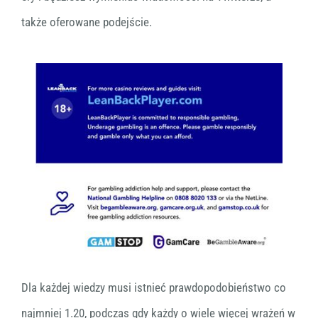
także oferowane podejście.
Dla każdej wiedzy musi istnieć prawdopodobieństwo co
najmniej 1.20, podczas gdy każdy o wiele więcej wrażeń w