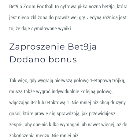
Bet9ja Zoom Football to cyfrowa piłka nożna bet9ja, która
jest nieco zbliżona do prawdziwej gry. Jedyną różnicą jest
to, że daje symulowane wyniki.
Zaproszenie Bet9ja
Dodano bonus
Tak więc, gdy wygrają pierwszą połowę 1-etapową trójką,
muszą także wygrać indywidualnie kolejną połowę,
włączając 0-2 lub 0-taktową 1. Nie mniej niż chcą drużyny
gości, które prawie się sprawdzają, jak przewidujesz
zespół, aby spełnić kilka wymagań lub nawet więcej, aż do
zakończenia meczu. Nie mniej niż