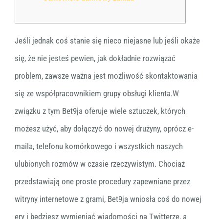
Jeśli jednak coś stanie się nieco niejasne lub jeśli okaże
się, że nie jesteś pewien, jak dokładnie rozwiązać
problem, zawsze ważna jest możliwość skontaktowania
się ze współpracownikiem grupy obsługi klienta.W
związku z tym Bet9ja oferuje wiele sztuczek, których
możesz użyć, aby dołączyć do nowej drużyny, oprócz e-
maila, telefonu komórkowego i wszystkich naszych
ulubionych rozmów w czasie rzeczywistym.
Chociaż
przedstawiają one proste procedury zapewniane przez
witryny internetowe z grami, Bet9ja wniosła coś do nowej
ery i będziesz wymieniać wiadomości na Twitterze, a