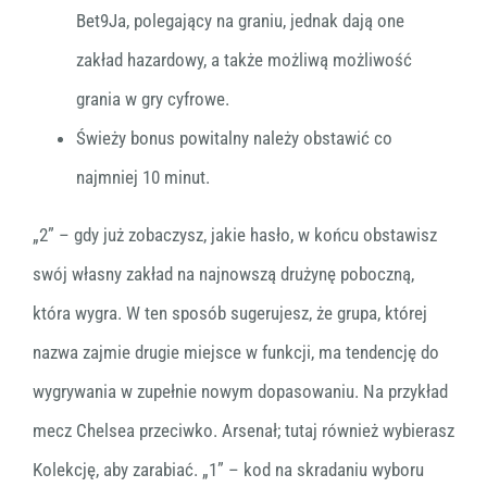
Bet9Ja, polegający na graniu, jednak dają one
zakład hazardowy, a także możliwą możliwość
grania w gry cyfrowe.
Świeży bonus powitalny należy obstawić co
najmniej 10 minut.
„2” – gdy już zobaczysz, jakie hasło, w końcu obstawisz
swój własny zakład na najnowszą drużynę poboczną,
która wygra. W ten sposób sugerujesz, że grupa, której
nazwa zajmie drugie miejsce w funkcji, ma tendencję do
wygrywania w zupełnie nowym dopasowaniu. Na przykład
mecz Chelsea przeciwko. Arsenał; tutaj również wybierasz
Kolekcję, aby zarabiać. „1” – kod na skradaniu wyboru