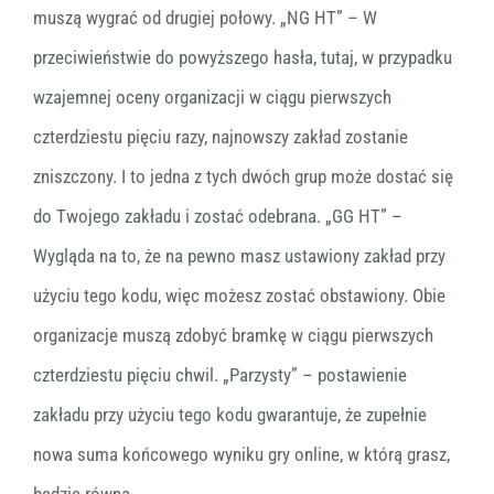
muszą wygrać od drugiej połowy. „NG HT” – W
przeciwieństwie do powyższego hasła, tutaj, w przypadku
wzajemnej oceny organizacji w ciągu pierwszych
czterdziestu pięciu razy, najnowszy zakład zostanie
zniszczony. I to jedna z tych dwóch grup może dostać się
do Twojego zakładu i zostać odebrana. „GG HT” –
Wygląda na to, że na pewno masz ustawiony zakład przy
użyciu tego kodu, więc możesz zostać obstawiony. Obie
organizacje muszą zdobyć bramkę w ciągu pierwszych
czterdziestu pięciu chwil. „Parzysty” – postawienie
zakładu przy użyciu tego kodu gwarantuje, że zupełnie
nowa suma końcowego wyniku gry online, w którą grasz,
będzie równa.