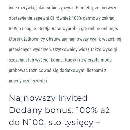
inne rozrywki, jakie sobie życzysz. Pamiętaj, że pierwsze
obstawienie zapewni Ci również 100% darmowy zakład
Bet9ja League. Bet9ja Race wypróbuj grę online online, w
której użytkownicy obstawiają najnowszy wynik wcześniej
przesłanych wydarzeń. Użytkownicy widzą także wyścigi
szczeniąt lub wyścigi konne. Kucyki i zwierzęta mogą
próbować różnicować się dodatkowymi liczbami z
pojedynczej szóstki.
Najnowszy Invited
Dodany bonus: 100% aż
do N100, sto tysięcy +