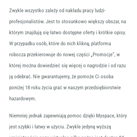
Zwykle wszystko zależy od nakładu pracy ludzi-
profesjonalistów. Jest to stosunkowo większy obszar, na
którym znajdują się łatwo dostępne oferty i krótkie opisy.
W przypadku osób, które do nich klikną, platforma
robocza przekierowuje do nowej części „Promocje”, w
której można dowiedzieć się więcej o nagrodzie i od razu
ją odebrać. Nie gwarantujemy, że pomoże Ci osoba
poniżej 18 roku życia grać w naszym przedsiębiorstwie
hazardowym.
Niemniej jednak zapewniają pomoc dzięki Myspace, który
jest szybki i łatwy w użyciu. Zwykle jedyną wyższą