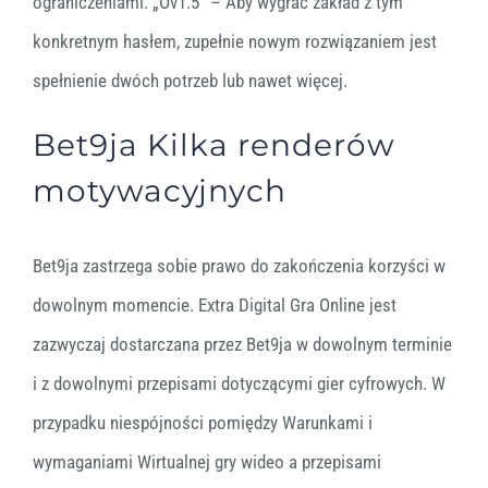
ograniczeniami. „Ov1.5” – Aby wygrać zakład z tym
konkretnym hasłem, zupełnie nowym rozwiązaniem jest
spełnienie dwóch potrzeb lub nawet więcej.
Bet9ja Kilka renderów
motywacyjnych
Bet9ja zastrzega sobie prawo do zakończenia korzyści w
dowolnym momencie. Extra Digital Gra Online jest
zazwyczaj dostarczana przez Bet9ja w dowolnym terminie
i z dowolnymi przepisami dotyczącymi gier cyfrowych. W
przypadku niespójności pomiędzy Warunkami i
wymaganiami Wirtualnej gry wideo a przepisami