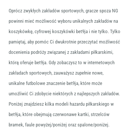
Oprócz zwykłych zakładów sportowych, gracze spoza NG
powinni mieć możliwość wyboru unikalnych zakładów na
koszykówkę, cyfrowej koszykówki bet9ja i nie tylko. Tylko
pamiętaj, aby pomóc Ci dwukrotnie przeczytać możliwość
docenienia podróży związanej z zakładami piłkarskimi,
którą oferuje bet9ja. Gdy zobaczysz to w internetowych
zakładach sportowych, zauważysz zupełnie nowe,
unikalne futbolowe znaczenie bet9ja, które może
umożliwić Ci zdobycie niektórych z najlepszych zakładów.
Poniżej znajdziesz kilka modeli hazardu piłkarskiego w
bet9ja, które obejmują czerwonawe kartki, strzelców
bramek, faule powyżej/poniżej oraz spalone/poniżej.