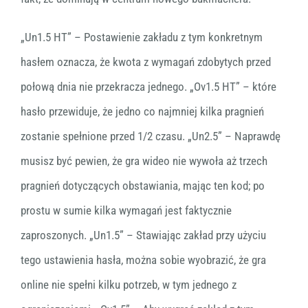
„Un1.5 HT” – Postawienie zakładu z tym konkretnym
hasłem oznacza, że ​​kwota z wymagań zdobytych przed
połową dnia nie przekracza jednego. „Ov1.5 HT” – które
hasło przewiduje, że jedno co najmniej kilka pragnień
zostanie spełnione przed 1/2 czasu. „Un2.5” – Naprawdę
musisz być pewien, że gra wideo nie wywoła aż trzech
pragnień dotyczących obstawiania, mając ten kod; po
prostu w sumie kilka wymagań jest faktycznie
zaproszonych. „Un1.5” – Stawiając zakład przy użyciu
tego ustawienia hasła, można sobie wyobrazić, że gra
online nie spełni kilku potrzeb, w tym jednego z