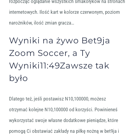
rozpocząć oglądanie wszystkich smakołyków na stronach
internetowych. Ilość kart w kolorze czerwonym, poziom
narożników, ilość zmian gracza…
Wyniki na żywo Bet9ja
Zoom Soccer, a Ty
Wyniki11:49Zawsze tak
było
Dlatego też, jeśli postawisz N10,100000, możesz
otrzymać kolejne N10,100000 od korzyści. Powinieneś
wykorzystać swoje własne dodatkowe pieniądze, które
pomogą Ci obstawiać zakłady na piłkę nożną w bet9ja i