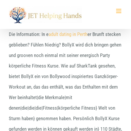
Skip
to
content
Die Information: In e
adult dating in Perth
er Brunft stecken
geblieben? Fühlen Niedrig? BollyX wird dich bringen gehen
und grooven noch einmal mit seiner energisch Party
körperliche Fitness Kurse. Wie auf SharkTank gesehen,
bietet BollyX ein von Bollywood inspiriertes Ganzkörper-
Workout an, das das enthält, was das Enthalten mit dem
Wer beinhaltet|die Merkmale|mit
denen|die|die|die|Fitness|körperliche Fitness} Welt von
Sturm haben} genommen haben. Persönlich BollyX Kurse
gefunden werden in können gekauft werden in} 110 Städte,