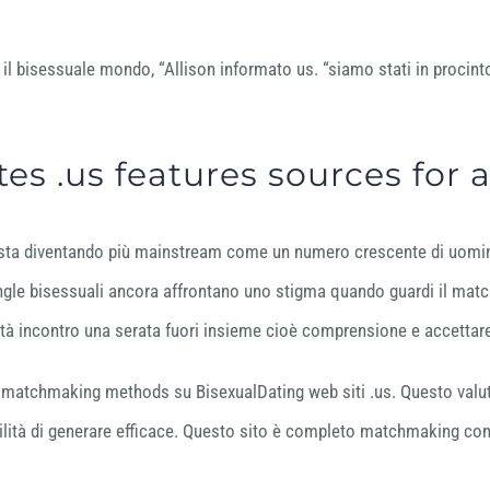
l bisessuale mondo, “Allison informato us. “siamo stati in procinto 
es .us features sources for a
to sta diventando più mainstream come un numero crescente di uom
ingle bisessuali ancora affrontano uno stigma quando guardi il matc
oltà incontro una serata fuori insieme cioè comprensione e accetta
te matchmaking methods su BisexualDating web siti .us. Questo valu
lità di generare efficace. Questo sito è completo matchmaking cons