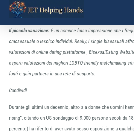
Skip
to
content
Il piccolo variazione:
È un comune falsa impressione che i freque
omosessuale o lesbico individui. Really, i single bisessuali aff
valutazioni di online dating piattaforme , BisexualDating Websites
esperti valutazioni dei migliori LGBTQ-friendly matchmaking si
fonti e gain partners in una rete di supporto.
Condividi
Durante gli ultimi un decennio, altro sia donne che uomini han
rising”, citando un US sondaggio di 9.000 persone secoli da 18
percento) ha riferito di aver avuto sesso esposizione a qualch