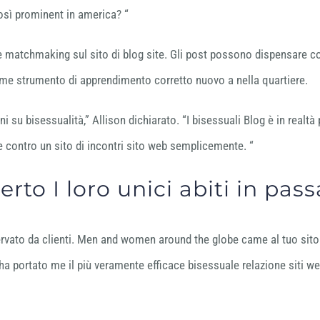
osì prominent in america? “
 matchmaking sul sito di blog site. Gli post possono dispensare co
come strumento di apprendimento corretto nuovo a nella quartiere.
i su bisessualità,” Allison dichiarato. “I bisessuali Blog è in realt
e contro un sito di incontri sito web semplicemente. “
erto I loro unici abiti in pas
osservato da clienti. Men and women around the globe came al tuo si
a portato me il più veramente efficace bisessuale relazione siti web