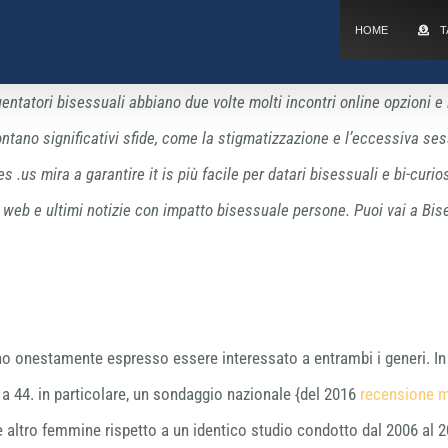
HOME
T
ntatori bisessuali abbiano due volte molti incontri online opzioni e 
rontano significativi sfide, come la stigmatizzazione e l’eccessiva se
 .us mira a garantire it is più facile per datari bisessuali e bi-curio
ti web e ultimi notizie con impatto bisessuale persone. Puoi vai a B
no onestamente espresso essere interessato a entrambi i generi. In 
 a 44. in particolare, un sondaggio nazionale {del 2016
recensione m
e altro femmine rispetto a un identico studio condotto dal 2006 al 2