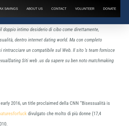
AX SAVINGS
ABOUT US
CONTACT
VOLUNTEER
DONATE
il doppio intimo desiderio di cibo come direttamente,
ssualità, dentro internet dating world. Ma con completo
si rintracciare un compatibile sul Web. Il sito ‘s team fornisce
isexualDating Siti web .us da sapere su ben noto matchmaking
early 2016, un title proclaimed della CNN “Bisessualità is
aturesforfuck
divulgato che molto di più donne (17,4
010.