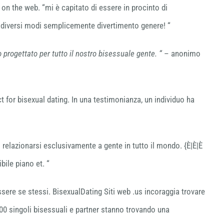
ch on the web. “mi è capitato di essere in procinto di
i diversi modi semplicemente divertimento genere! “
o progettato per tutto il nostro bisessuale gente. “
– anonimo
 for bisexual dating. In una testimonianza, un individuo ha
i relazionarsi esclusivamente a gente in tutto il mondo. {È|È|È
ile piano et. “
ssere se stessi. BisexualDating Siti web .us incoraggia trovare
0 singoli bisessuali e partner stanno trovando una