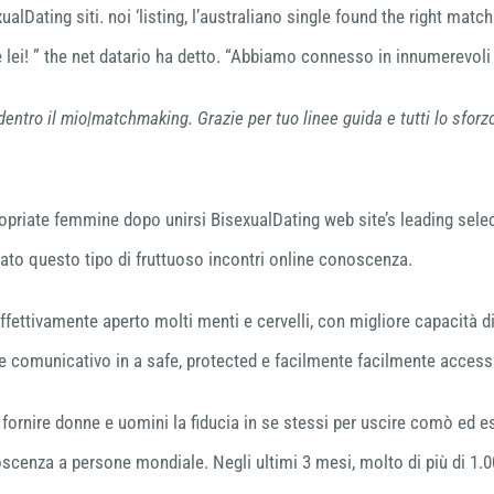
ualDating siti. noi ‘listing, ​​l’australiano single found the right mat
 lei! ” the net datario ha detto. “Abbiamo connesso in innumerevol
|dentro il mio|matchmaking. Grazie per tuo linee guida e tutti lo sforz
opriate femmine dopo unirsi BisexualDating web site’s leading select
scato questo tipo di fruttuoso incontri online conoscenza.
ffettivamente aperto molti menti e cervelli, con migliore capacità d
 comunicativo in a safe, protected e facilmente facilmente accessib
ò fornire donne e uomini la fiducia in se stessi per uscire comò ed e
enza a persone mondiale. Negli ultimi 3 mesi, molto di più di 1.00