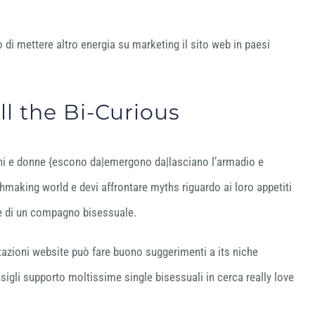
di mettere altro energia su marketing il sito web in paesi
ll the Bi-Curious
ini e donne {escono da|emergono da|lasciano l’armadio e
hmaking world e devi affrontare myths riguardo ai loro appetiti
re di un compagno bisessuale.
tazioni website può fare buono suggerimenti a its niche
igli supporto moltissime single bisessuali in cerca really love