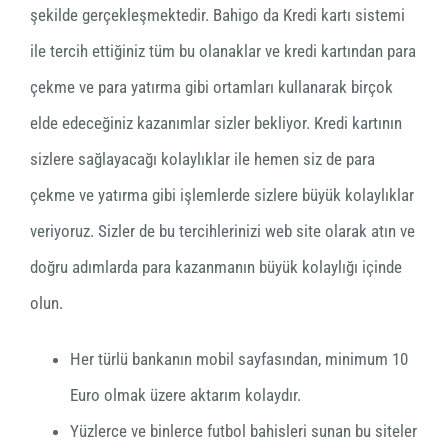
şekilde gerçekleşmektedir. Bahigo da Kredi kartı sistemi
ile tercih ettiğiniz tüm bu olanaklar ve kredi kartından para
çekme ve para yatırma gibi ortamları kullanarak birçok
elde edeceğiniz kazanımlar sizler bekliyor. Kredi kartının
sizlere sağlayacağı kolaylıklar ile hemen siz de para
çekme ve yatırma gibi işlemlerde sizlere büyük kolaylıklar
veriyoruz. Sizler de bu tercihlerinizi web site olarak atın ve
doğru adımlarda para kazanmanın büyük kolaylığı içinde
olun.
Her türlü bankanın mobil sayfasından, minimum 10
Euro olmak üzere aktarım kolaydır.
Yüzlerce ve binlerce futbol bahisleri sunan bu siteler