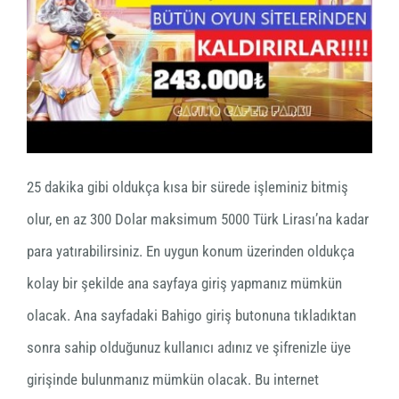
25 dakika gibi oldukça kısa bir sürede işleminiz bitmiş
olur, en az 300 Dolar maksimum 5000 Türk Lirası’na kadar
para yatırabilirsiniz. En uygun konum üzerinden oldukça
kolay bir şekilde ana sayfaya giriş yapmanız mümkün
olacak. Ana sayfadaki Bahigo giriş butonuna tıkladıktan
sonra sahip olduğunuz kullanıcı adınız ve şifrenizle üye
girişinde bulunmanız mümkün olacak. Bu internet