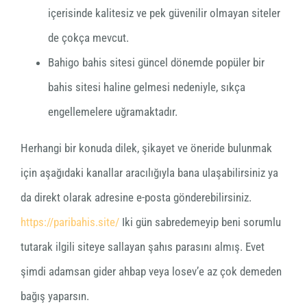
içerisinde kalitesiz ve pek güvenilir olmayan siteler
de çokça mevcut.
Bahigo bahis sitesi güncel dönemde popüler bir
bahis sitesi haline gelmesi nedeniyle, sıkça
engellemelere uğramaktadır.
Herhangi bir konuda dilek, şikayet ve öneride bulunmak
için aşağıdaki kanallar aracılığıyla bana ulaşabilirsiniz ya
da direkt olarak adresine e-posta gönderebilirsiniz.
https://paribahis.site/
Iki gün sabredemeyip beni sorumlu
tutarak ilgili siteye sallayan şahıs parasını almış. Evet
şimdi adamsan gider ahbap veya losev’e az çok demeden
bağış yaparsın.