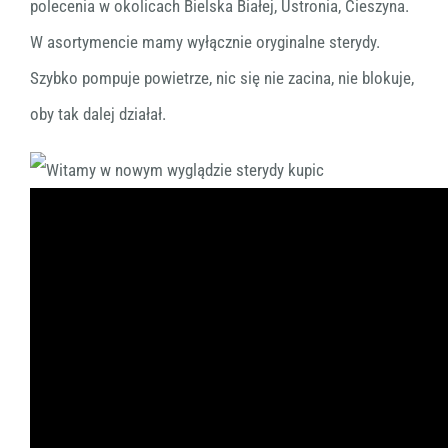
polecenia w okolicach Bielska Białej, Ustronia, Cieszyna.
W asortymencie mamy wyłącznie oryginalne sterydy.
Szybko pompuje powietrze, nic się nie zacina, nie blokuje,
oby tak dalej działał.