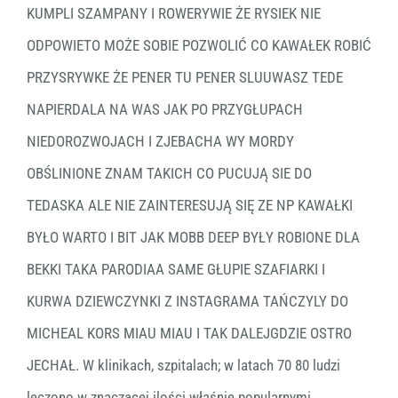
KUMPLI SZAMPANY I ROWERYWIE ŻE RYSIEK NIE
ODPOWIETO MOŻE SOBIE POZWOLIĆ CO KAWAŁEK ROBIĆ
PRZYSRYWKE ŻE PENER TU PENER SLUUWASZ TEDE
NAPIERDALA NA WAS JAK PO PRZYGŁUPACH
NIEDOROZWOJACH I ZJEBACHA WY MORDY
OBŚLINIONE ZNAM TAKICH CO PUCUJĄ SIE DO
TEDASKA ALE NIE ZAINTERESUJĄ SIĘ ZE NP KAWAŁKI
BYŁO WARTO I BIT JAK MOBB DEEP BYŁY ROBIONE DLA
BEKKI TAKA PARODIAA SAME GŁUPIE SZAFIARKI I
KURWA DZIEWCZYNKI Z INSTAGRAMA TAŃCZYLY DO
MICHEAL KORS MIAU MIAU I TAK DALEJGDZIE OSTRO
JECHAŁ. W klinikach, szpitalach; w latach 70 80 ludzi
leczono w znaczącej ilości właśnie popularnymi