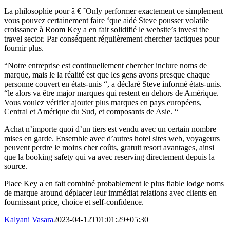
La philosophie pour â € ˜Only performer exactement ce simplement
vous pouvez certainement faire ‘que aidé Steve pousser volatile
croissance à Room Key a en fait solidifié le website’s invest the
travel sector. Par conséquent régulièrement chercher tactiques pour
fournir plus.
“Notre entreprise est continuellement chercher inclure noms de
marque, mais le la réalité est que les gens avons presque chaque
personne couvert en états-unis “, a déclaré Steve informé états-unis.
“le alors va être major marques qui restent en dehors de Amérique.
Vous voulez vérifier ajouter plus marques en pays européens,
Central et Amérique du Sud, et composants de Asie. “
Achat n’importe quoi d’un tiers est vendu avec un certain nombre
mises en garde. Ensemble avec d’autres hotel sites web, voyageurs
peuvent perdre le moins cher coûts, gratuit resort avantages, ainsi
que la booking safety qui va avec reserving directement depuis la
source.
Place Key a en fait combiné probablement le plus fiable lodge noms
de marque around déplacer leur immédiat relations avec clients en
fournissant price, choice et self-confidence.
Kalyani Vasara
2023-04-12T01:01:29+05:30