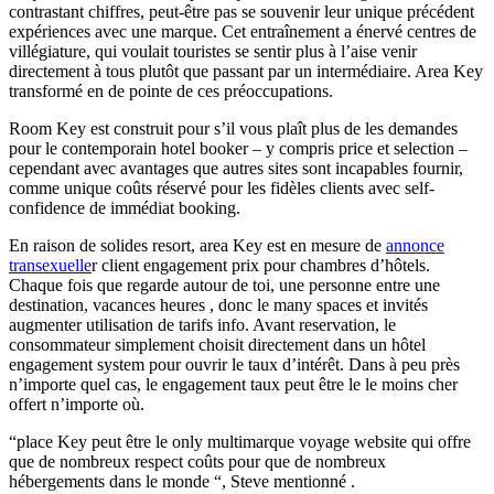
contrastant chiffres, peut-être pas se souvenir leur unique précédent
expériences avec une marque. Cet entraînement a énervé centres de
villégiature, qui voulait touristes se sentir plus à l’aise venir
directement à tous plutôt que passant par un intermédiaire. Area Key
transformé en de pointe de ces préoccupations.
Room Key est construit pour s’il vous plaît plus de les demandes
pour le contemporain hotel booker – y compris price et selection –
cependant avec avantages que autres sites sont incapables fournir,
comme unique coûts réservé pour les fidèles clients avec self-
confidence de immédiat booking.
En raison de solides resort, area Key est en mesure de
annonce
transexuelle
r client engagement prix pour chambres d’hôtels.
Chaque fois que regarde autour de toi, une personne entre une
destination, vacances heures , donc le many spaces et invités
augmenter utilisation de tarifs info. Avant reservation, le
consommateur simplement choisit directement dans un hôtel
engagement system pour ouvrir le taux d’intérêt. Dans à peu près
n’importe quel cas, le engagement taux peut être le le moins cher
offert n’importe où.
“place Key peut être le only multimarque voyage website qui offre
que de nombreux respect coûts pour que de nombreux
hébergements dans le monde “, Steve mentionné .