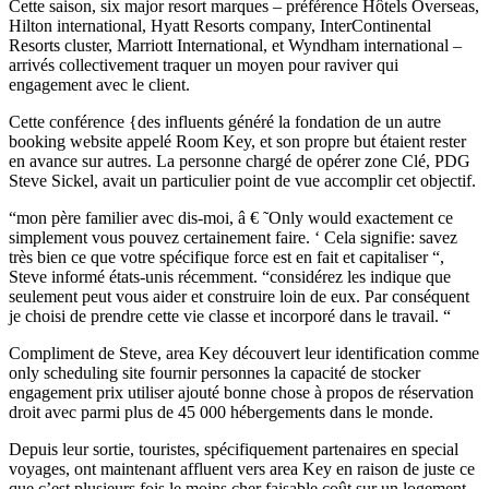
Cette saison, six major resort marques – préférence Hôtels Overseas,
Hilton international, Hyatt Resorts company, InterContinental
Resorts cluster, Marriott International, et Wyndham international –
arrivés collectivement traquer un moyen pour raviver qui
engagement avec le client.
Cette conférence {des influents généré la fondation de un autre
booking website appelé Room Key, et son propre but étaient rester
en avance sur autres. La personne chargé de opérer zone Clé, PDG
Steve Sickel, avait un particulier point de vue accomplir cet objectif.
“mon père familier avec dis-moi, â € ˜Only would exactement ce
simplement vous pouvez certainement faire. ‘ Cela signifie: savez
très bien ce que votre spécifique force est en fait et capitaliser “,
Steve informé états-unis récemment. “considérez les indique que
seulement peut vous aider et construire loin de eux. Par conséquent
je choisi de prendre cette vie classe et incorporé dans le travail. “
Compliment de Steve, area Key découvert leur identification comme
only scheduling site fournir personnes la capacité de stocker
engagement prix utiliser ajouté bonne chose à propos de réservation
droit avec parmi plus de 45 000 hébergements dans le monde.
Depuis leur sortie, touristes, spécifiquement partenaires en special
voyages, ont maintenant affluent vers area Key en raison de juste ce
que c’est plusieurs fois le moins cher faisable coût sur un logement