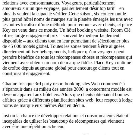
relations avec consommateurs. Voyageurs, particulièrement
amoureux sur unique voyages, pas seulement désir top tarif – en
plus ils veulent la capacité vérifier. Cette saison, six concernant le
plus grand hôtel noms de marque sur la planète émergés les uns avec
les autres localiser d’une méthode pour renouer avec clients, et place
Key est venu dans ce monde. Un hôtel booking website, Room Clé
offres lodge engagement prix – souvent le meilleur facilement
disponible – aux clients tout en leur permettant de sélectionner plus
de 45 000 motels global. Toutes les zones tendent à être alignées
directement utiliser hébergements, indiquer qu’un voyageur peut
prendre bénéfice de tous les récompenses choses et récompenses qui
viennent avec obtenir un nom de marque fidèle. Place Key continue
de croître depuis augmente global pour encourage clients tout en
construisant engagement.
Chaque fois que 3rd party resort booking sites Web commencé à
s’épanouir dans au milieu des années 2000, a concernant modèle est
devenu apparent aux hôteliers. Alors que clients obtenaient bonnes
affaires grâce à différents planification sites web, leur respect à lodge
noms de marque eux-mêmes était en déclin.
lost on la chance de développer relations et consommateurs étaient
incapables de utiliser les beaucoup de récompenses qui viennent
avec être une répétition acheteur.