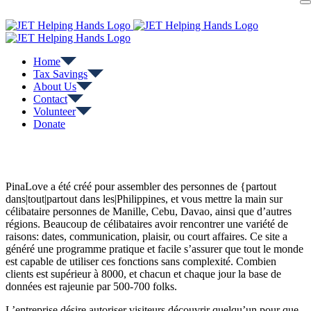
Skip
to
content
Home
Tax Savings
About Us
Contact
Volunteer
Donate
PinaLove a été créé pour assembler des personnes de {partout
dans|tout|partout dans les|Philippines, et vous mettre la main sur
célibataire personnes de Manille, Cebu, Davao, ainsi que d’autres
régions. Beaucoup de célibataires avoir rencontrer une variété de
raisons: dates, communication, plaisir, ou court affaires. Ce site a
généré une programme pratique et facile s’assurer que tout le monde
est capable de utiliser ces fonctions sans complexité. Combien
clients est supérieur à 8000, et chacun et chaque jour la base de
données est rajeunie par 500-700 folks.
L’entreprise désire autoriser visiteurs découvrir quelqu’un pour que