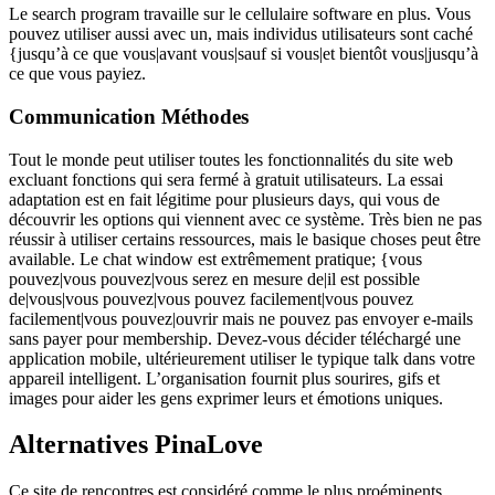
Le search program travaille sur le cellulaire software en plus. Vous
pouvez utiliser aussi avec un, mais individus utilisateurs sont caché
{jusqu’à ce que vous|avant vous|sauf si vous|et bientôt vous|jusqu’à
ce que vous payiez.
Communication Méthodes
Tout le monde peut utiliser toutes les fonctionnalités du site web
excluant fonctions qui sera fermé à gratuit utilisateurs. La essai
adaptation est en fait légitime pour plusieurs days, qui vous de
découvrir les options qui viennent avec ce système. Très bien ne pas
réussir à utiliser certains ressources, mais le basique choses peut être
available. Le chat window est extrêmement pratique; {vous
pouvez|vous pouvez|vous serez en mesure de|il est possible
de|vous|vous pouvez|vous pouvez facilement|vous pouvez
facilement|vous pouvez|ouvrir mais ne pouvez pas envoyer e-mails
sans payer pour membership. Devez-vous décider téléchargé une
application mobile, ultérieurement utiliser le typique talk dans votre
appareil intelligent. L’organisation fournit plus sourires, gifs et
images pour aider les gens exprimer leurs et émotions uniques.
Alternatives PinaLove
Ce site de rencontres est considéré comme le plus proéminents