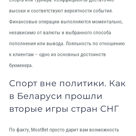
высоки и соответствуют вероятности события.
Финансовые операции выполняются моментально,
независимо от валюты и выбранного способа
пополнения или вывода. Лояльность по отношению
к клиентам – одно из основных достоинств
букмекера.
Спорт вне политики. Как
в Беларуси прошли
вторые игры стран СНГ
По факту, MostBet просто дарит вам возможность