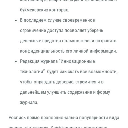
букмекерских конторах.
В последнем случае своевременное
ограничение доступа позволяет уберечь
денежные средства пользователя и сохранить
конфиденциальность его личной информации.
Редакция журнала “Инновационные
технологии” будет изыскать все возможности,
чтобы оправдать доверие, стремится и в
дальнейшем улучшить содержание и форму
журнала.
Роспись прямо пропорциональна популярности вида
спорта или турнира. Коэффициенты достаточно