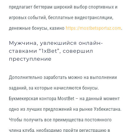
предлагает беттерам широкий выбор спортивных и
игровых событий, бесплатные видеотрансляции,
денежные бонусы, казино
https://mostbetsportuz.com
.
Мужчина, увлекшийся онлайн-
ставками “1хBet”, совершил
преступление
Дополнительно заработать можно на выполнении
заданий, за которые начисляются бонусы.
Букмекерская контора MostBet – на данный момент
одно из лучших предложений на рынке Узбекистана.
Чтобы получить все преимущества постоянного
члена клуба, необходимо пройти регистрацию в