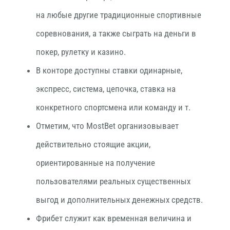
на любые другие традиционные спортивные
соревнования, а также сыграть на деньги в
покер, рулетку и казино.
В конторе доступны ставки одинарные,
экспресс, система, цепочка, ставка на
конкретного спортсмена или команду и т.
Отметим, что MostBet организовывает
действительно стоящие акции,
ориентированные на получение
пользователями реальных существенных
выгод и дополнительных денежных средств.
Фрибет служит как временная величина и