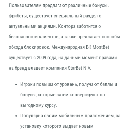
Пользователям предлагают различные бонусы,
фрибеты, существует специальный раздел с
актуальными акциями. Контора заботится о
безопасности клиентов, а также предлагает способы
обхода блокировок. Международная БК MostBet
существует с 2009 года, на данный момент правами
на бренд владеет компания StarBet N.V.
Игроки повышают уровень, получают баллы и
бонусы, которые затем конвертируют по
выгодному курсу.
Популярна своим мобильным приложением, за
установку которого выдает новым