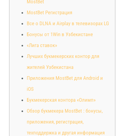
MostBet
MostBet Регистрация
Все о DLNA и Airplay в телевизорах LG
Бонусы от 1Win в Узбекистане
«Лига ставок»
Лучших букмекерских контор для
жителей Узбекистана
Приложения MostBet для Android и
iOS
Букмекерская контора «Олимп»
Обзор букмекера MostBet : бонусы,
приложения, регистрация,
техподдержка и другая информация