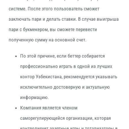
системе. После этого пользователь сможет
заключать пари и делать ставки. В случае выигрыша
пари с букмекером, вы сможете перевести
полученную сумму на основной счет.
По этой причине, если беттер собирается
профессионально играть в одной из лучших
контор Узбекистана, рекомендуется указывать
исключительно достоверную и актуальную
информацию.
Компания является членом
саморегулирующейся организации, которая
контролирует азартные игры и тотализаторы в