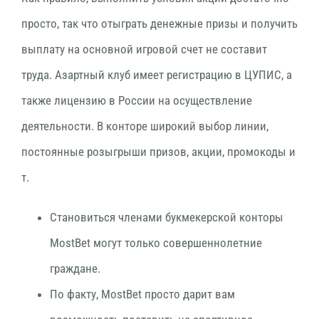
просто, так что отыграть денежные призы и получить
выплату на основной игровой счет не составит
труда. Азартный клуб имеет регистрацию в ЦУПИС, а
также лицензию в России на осуществление
деятельности. В конторе широкий выбор линии,
постоянные розыгрыши призов, акции, промокоды и
т.
Становиться членами букмекерской конторы
MostBet могут только совершеннолетние
граждане.
По факту, MostBet просто дарит вам