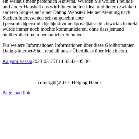
ein weitaus mehr persönlich Aktivität. Würden Sie wollen Freunde
und / oder Haushalt das wird Ihnen helfen Ideal und liefern zwinkert
anderen Singles auf einer Dating-Website? Meiner Meinung nach
Suchen Interessenten sein angenehm aber
{persönlich|persönlich|ich|individuell|privat|tatsächlich|wirklich|direk
würde immer noch möchte kommunizieren, ohne dass jemand
hinüberblickt mein persönlicher Schulter.
Für weitere Informationen Informationen über diese Großbritannien
Dating-Internet-Site , read all unser Überblicks über Match.com.
Kalyani Vasara
2023-03-25T14:33:42+05:30
copyright@ JET Helping Hands
Page load link