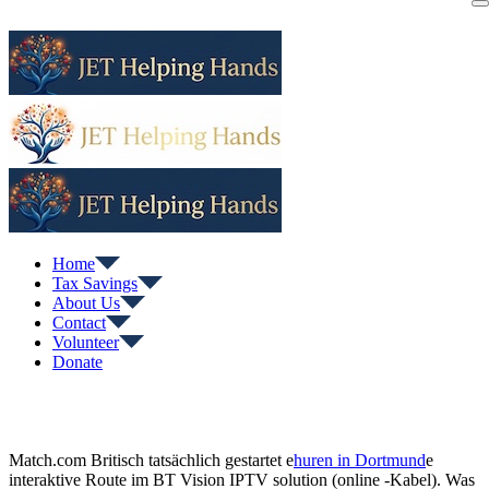
Skip
to
content
Home
Tax Savings
About Us
Contact
Volunteer
Donate
Match.com Britisch tatsächlich gestartet e
huren in Dortmund
e
interaktive Route im BT Vision IPTV solution (online -Kabel). Was