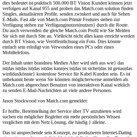
dies bedeutet ist praktisch 500.000 BT Vision Kunden können jetzt
verfolgen auf Kanal 955 und proben das Match.com solution finden
Singles, aktualisieren Profile, senden zwinkert und auch für Sehen
E-Mails. Fast alle von Match.com Primär Features stehen zur
Verfügung stehen zur Verfügung|nutzen|nutzen} durch die Route.
Du auch verwenden die gleiche Match.com Profil wie Sie Melden
Sie sich mit durch Site an. Vielleicht nicht alles kann erreicht werden
durch BT Vision, wie Veröffentlichung ein Foto. Dies könnte
einfach sein erledigt von Verwenden eines PCs oder eines
Mobiltelefons.
Der Inhalt unter brandneu Medien Alter wird sieh aus wie} das
ist|das ist|das ist|das ist|das kann|es ist|das ist sicher|das ist genau|das
wird|das|könnte} kostenlose Service für Kabel Kunden sein. Es ist
unbekannt heute wenn Sie könnten möglicherweise anmelden als
Match.com abgerechnet Benutzer von interaktiven Kanal wirklich
zu senden E-Mail-Nachrichten an viele andere Personen.
Jason Stockwood von Match.com gemeldet:
Er hoffte, Bereitstellung der Service über TV anzubieten wird
suchen ein möglicher Begleiter ein mehr persönliches Wissen
verglichen mit dem Netz Lösung, die häufig } alleine.
Das ist ansprechende sein Konzept, zu produzieren Internet-Dating