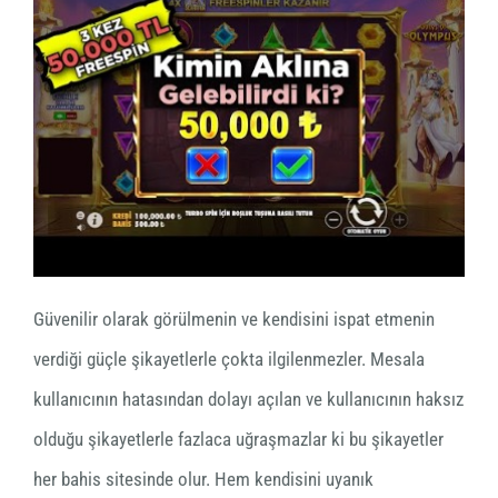
Güvenilir olarak görülmenin ve kendisini ispat etmenin
verdiği güçle şikayetlerle çokta ilgilenmezler. Mesala
kullanıcının hatasından dolayı açılan ve kullanıcının haksız
olduğu şikayetlerle fazlaca uğraşmazlar ki bu şikayetler
her bahis sitesinde olur. Hem kendisini uyanık