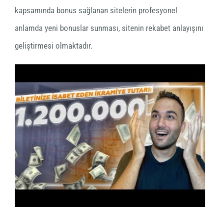
kapsamında bonus sağlanan sitelerin profesyonel
anlamda yeni bonuslar sunması, sitenin rekabet anlayışını
geliştirmesi olmaktadır.