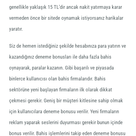
genellikle yaklaşık 15 TL’dir ancak nakit yatırmaya karar
vermeden önce bir sitede oynamak istiyorsanız harikalar
yaratır.
Siz de hemen istediğiniz şekilde hesabınıza para yatırın ve
kazandığınız deneme bonusları ile daha fazla bahis
oynayarak, paralar kazanın. Gibi başarılı ve piyasada
binlerce kullanıcısı olan bahis firmalarıdır. Bahis
sektörüne yeni başlayan firmaların ilk olarak dikkat
çekmesi gerekir. Geniş bir müşteri kitlesine sahip olmak
için kullanıcılara deneme bonusu verilir. Yeni firmaların
reklam yaparak seslerini duyurması gerekir bunun içinde
bonus verilir. Bahis işlemlerini takip eden deneme bonusu